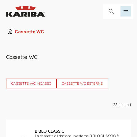
Salta al contenuto
Cerca...
|
Cassette WC
Cassette WC
CASSETTE WC INCASSO
CASSETTE WC ESTERNE
23
risultati
BIBLO CLASSIC
La cassetta di risciacquo esterna BIBLO CLASSIC è