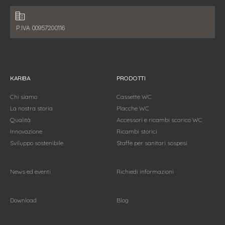
Dati fiscali:
P.IVA 00957200116
KARIBA
PRODOTTI
Chi siamo
Cassette WC
La nostra storia
Placche WC
Qualità
Accessori e ricambi scarico WC
Innovazione
Ricambi storici
Sviluppo sostenibile
Staffe per sanitari sospesi
News ed eventi
Richiedi informazioni
Download
Blog