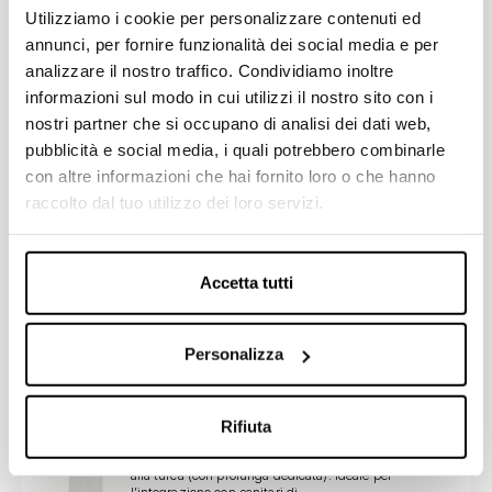
KARIBA 2008 DUO
Utilizziamo i cookie per personalizzare contenuti ed
La cassetta di risciacquo esterna KARIBA 2008 DUO è
annunci, per fornire funzionalità dei social media e per
adatta per installazioni a bassa o media
posizione.KARIBA 2008 DUO è...
analizzare il nostro traffico. Condividiamo inoltre
informazioni sul modo in cui utilizzi il nostro sito con i
Scopri di più
nostri partner che si occupano di analisi dei dati web,
pubblicità e social media, i quali potrebbero combinarle
con altre informazioni che hai fornito loro o che hanno
raccolto dal tuo utilizzo dei loro servizi.
KARIBA 2008 MONO
La cassetta di risciacquo esterna KARIBA 2008 MONO
è adatta per installazioni a bassa o media
posizione.KARIBA 2008 MONO è...
Accetta tutti
Scopri di più
Personalizza
Rifiuta
Kariba 6E
Cassetta da incasso per sanitari WC a pavimento o
alla turca (con prolunga dedicata). Ideale per