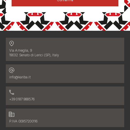
Contatti
Indirizzo:
Via Ameglia, 9
19032 Senato di Lerici (SP), Italy
Indirizzo email:
info@kariba.it
Numero di telefono:
+39 0187 988576
Dati fiscali:
P.IVA 00957200116