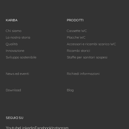
KARIBA
PRODOTTI
Chi siamo
Cassette WC
La nostra storia
Placche WC
Qualità
Accessori e ricambi scarico WC
Innovazione
Ricambi storici
Sviluppo sostenibile
Staffe per sanitari sospesi
News ed eventi
Richiedi informazioni
Download
Blog
Seguici su
SEGUICI SU
Youtube
Linkedin
Facebook
Instagram