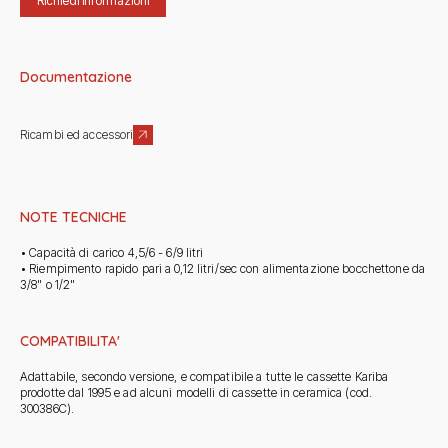
Richiedi informazioni
Documentazione
Ricambi ed accessori
NOTE TECNICHE
• Capacità di carico 4,5/6 - 6/9 litri
• Riempimento rapido pari a 0,12 litri/sec con alimentazione bocchettone da
3/8" o 1/2"
COMPATIBILITA'
Adattabile, secondo versione, e compatibile a tutte le cassette Kariba
prodotte dal 1995 e ad alcuni modelli di cassette in ceramica (cod.
300386C).