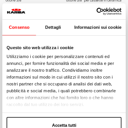
ottone 3/8“
ottone 3/8“ per cassette in ceramica
300082
300083
Kit pistoncino con guarnizione a
Kit ugello con guarnizione O-Ring
pastiglia e cuffia
Consenso
Dettagli
Informazioni sui cookie
Questo sito web utilizza i cookie
Potrebbero interessarti altri
Utilizziamo i cookie per personalizzare contenuti ed
annunci, per fornire funzionalità dei social media e per
Slide 1 di 1
analizzare il nostro traffico. Condividiamo inoltre
Galleggiante Norma-Plus per
informazioni sul modo in cui utilizzi il nostro sito con i
cassette esterne
nostri partner che si occupano di analisi dei dati web,
NORMA-PLUS è il rubinetto galleggiante
con tecnologia brevettata KARIBALL, che
pubblicità e social media, i quali potrebbero combinarle
sfrutta le potenzialità meccaniche di una
con altre informazioni che hai fornito loro o che hanno
sfera e le caratteristiche...
raccolto dal tuo utilizzo dei loro servizi.
Scopri di più
Accetta tutti