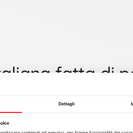
taliana fatta di 
ne
Dettagli
ltato di un percorso costruito
ookie
sione industriale.
nalizzare contenuti ed annunci, per fornire funzionalità dei socia