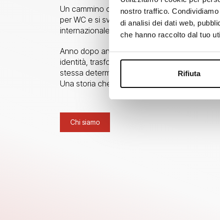
Un cammino che parte dalla produzione delle 
nostro traffico. Condividiamo 
per WC e si sviluppa attraverso evoluzione te
di analisi dei dati web, pubbl
internazionale e attenzione costante alla qual
che hanno raccolto dal tuo uti
Anno dopo anno, Kariba ha saputo rinnovarsi 
identità, trasformando l’esperienza in valore 
stessa determinazione delle origini.
Rifiuta
Una storia che continua, ogni giorno.
Chi siamo