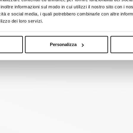
prime cassette di risciacquo
inoltre informazioni sul modo in cui utilizzi il nostro sito con i n
cnologica, crescita
icità e social media, i quali potrebbero combinarle con altre inform
ità.
lizzo dei loro servizi.
senza perdere la propria
e guardando al futuro con la
Personalizza