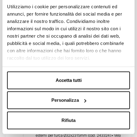
Tubi di scarico Ø50x32x600mm
Tubi di scarico Ø50x32x600mm per vaso posizione
Utilizziamo i cookie per personalizzare contenuti ed
media, disponibili nelle versioni bianco e
annunci, per fornire funzionalità dei social media e per
champagne.
analizzare il nostro traffico. Condividiamo inoltre
informazioni sul modo in cui utilizzi il nostro sito con i
Scopri di più
nostri partner che si occupano di analisi dei dati web,
pubblicità e social media, i quali potrebbero combinarle
con altre informazioni che hai fornito loro o che hanno
raccolto dal tuo utilizzo dei loro servizi.
Tubi di scarico Ø50x40x320mm Tubi di
scarico Ø32x320x190mm
Tubi di scarico Ø50x40x320mm per vaso posizione
bassa, disponibili nelle versioni bianco, champagne e
Accetta tutti
visone (fino ad esaurimento scorte).
Scopri di più
Personalizza
Rifiuta
Tubi scarico per turca
Tubi di scarico e accessori per turca:• Tubi bianchi
esterni per turca Ø32x2315mm (cod. 243324)• Vela