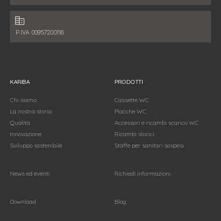
Dati fiscali:
P.IVA 00957200116
KARIBA
PRODOTTI
Chi siamo
Cassette WC
La nostra storia
Placche WC
Qualità
Accessori e ricambi scarico WC
Innovazione
Ricambi storici
Sviluppo sostenibile
Staffe per sanitari sospesi
News ed eventi
Richiedi informazioni
Download
Blog