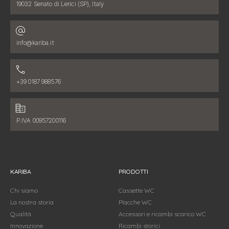
19032 Senato di Lerici (SP), Italy
Indirizzo email:
info@kariba.it
Numero di telefono:
+39 0187 988576
Dati fiscali:
P.IVA 00957200116
KARIBA
PRODOTTI
Chi siamo
Cassette WC
La nostra storia
Placche WC
Qualità
Accessori e ricambi scarico WC
Innovazione
Ricambi storici