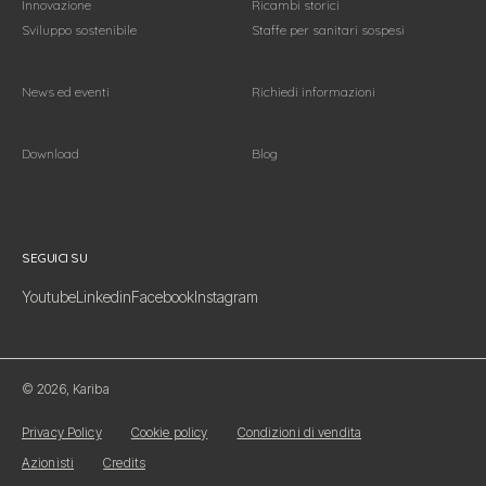
Innovazione
Ricambi storici
Sviluppo sostenibile
Staffe per sanitari sospesi
News ed eventi
Richiedi informazioni
Download
Blog
Seguici su
SEGUICI SU
Youtube
Linkedin
Facebook
Instagram
© 2026, Kariba
Privacy Policy
Cookie policy
Condizioni di vendita
Azionisti
Credits