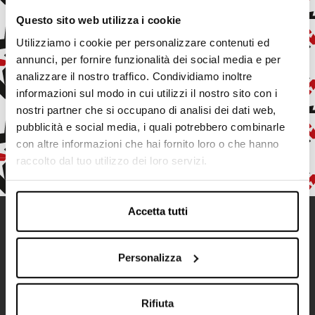
Questo sito web utilizza i cookie
Inserisci il tuo indirizzo email
Utilizziamo i cookie per personalizzare contenuti ed
annunci, per fornire funzionalità dei social media e per
Iscrivendoti, accetti di ricevere e-mail di marketing e
analizzare il nostro traffico. Condividiamo inoltre
promozionali.
informazioni sul modo in cui utilizzi il nostro sito con i
nostri partner che si occupano di analisi dei dati web,
Conferma
pubblicità e social media, i quali potrebbero combinarle
con altre informazioni che hai fornito loro o che hanno
raccolto dal tuo utilizzo dei loro servizi.
Accetta tutti
Contatti
Indirizzo:
Via Ameglia, 9
19032 Senato di Lerici (SP), Italy
Personalizza
Rifiuta
Indirizzo email:
info@kariba.it