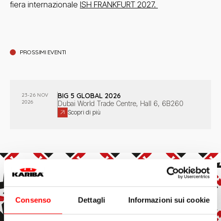
fiera internazionale
ISH FRANKFURT 2027.
1
risultato
PROSSIMI EVENTI
BIG 5 GLOBAL 2026
23-26 NOV
2026
Dubai World Trade Centre, Hall 6, 6B260
Scopri di più
Iscriviti alla newsletter
Consenso
Dettagli
Informazioni sui cookie
Resta aggiornato su tutte le novità Kariba!