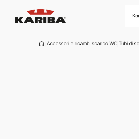
Salta al contenuto
Ka
Accessori e ricambi scarico WC
Tubi di s
|
|
Slide 1 di 1