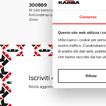
300869
Kit tubo bianco per Eura
Anticondensa cannotto Ø
Consenso
40mm
Questo sito web utilizza i c
Utilizziamo i cookie per perso
nostro traffico. Condividiamo 
di analisi dei dati web, pubbl
che hanno raccolto dal tuo uti
Iscriviti alla newsletter
Rifiuta
Resta aggiornato su tutte le novità Kariba!