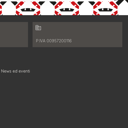
Dati fiscali:
P.IVA 00957200116
News ed eventi