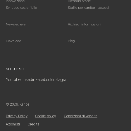
Innovazione
Ricambi storici
Sviluppo sostenibile
Staffe per sanitari sospesi
News ed eventi
Richiedi informazioni
Download
Blog
Seguici su
SEGUICI SU
Youtube
Linkedin
Facebook
Instagram
© 2026, Kariba
Privacy Policy
Cookie policy
Condizioni di vendita
Azionisti
Credits