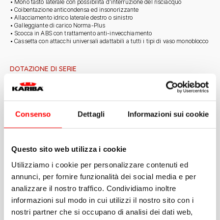
• Mono tasto laterale con possibilità d'interruzione del risciacquo
• Coibentazione anticondensa ed insonorizzante
• Allacciamento idrico laterale destro o sinistro
• Galleggiante di carico Norma-Plus
• Scocca in ABS con trattamento anti-invecchiamento
• Cassetta con attacchi universali adattabili a tutti i tipi di vaso monoblocco
DOTAZIONE DI SERIE
• Kit accessori per il fissaggio al sanitario
• Guarnizioni di collegamento
Consenso
Dettagli
Informazioni sui cookie
NON IN DOTAZIONE
• Dispositivo di sollevamento pneumatico cod. 400021 (di serie nel codice
335030)
Questo sito web utilizza i cookie
• Comandi pneumatici
Utilizziamo i cookie per personalizzare contenuti ed
annunci, per fornire funzionalità dei social media e per
analizzare il nostro traffico. Condividiamo inoltre
informazioni sul modo in cui utilizzi il nostro sito con i
nostri partner che si occupano di analisi dei dati web,