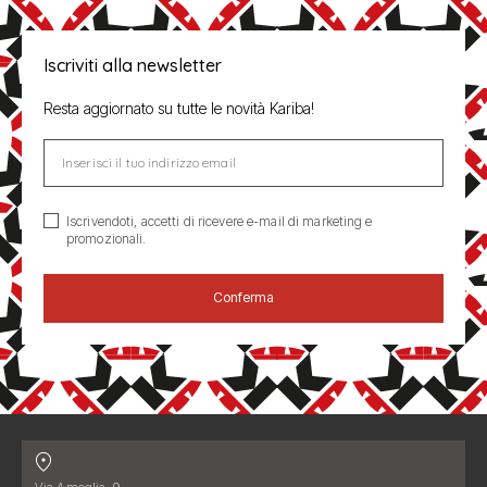
Iscriviti alla newsletter
Resta aggiornato su tutte le novità Kariba!
Inserisci il tuo indirizzo email
Iscrivendoti, accetti di ricevere e-mail di marketing e
promozionali.
Conferma
Contatti
Indirizzo: