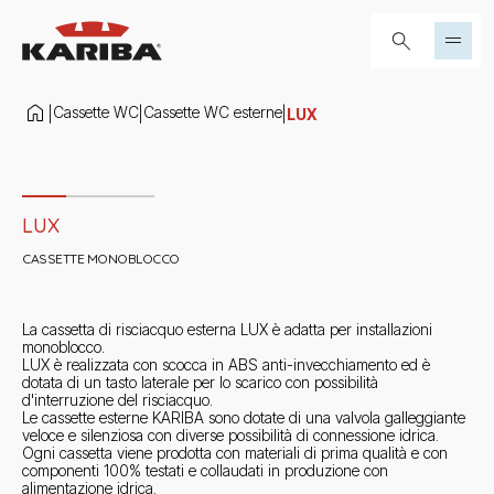
Salta al contenuto
Cerca...
Cassette WC
Cassette WC esterne
|
|
|
LUX
Slide 1 di 3
LUX
CASSETTE MONOBLOCCO
La cassetta di risciacquo esterna LUX è adatta per installazioni
monoblocco.
LUX è realizzata con scocca in ABS anti-invecchiamento ed è
dotata di un tasto laterale per lo scarico con possibilità
d'interruzione del risciacquo.
Le cassette esterne KARIBA sono dotate di una valvola galleggiante
veloce e silenziosa con diverse possibilità di connessione idrica.
Ogni cassetta viene prodotta con materiali di prima qualità e con
componenti 100% testati e collaudati in produzione con
alimentazione idrica.