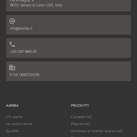
Via Ameglia, 9
19032 Senato di Lerici (SP), Italy
Indirizzo email:
info@kariba.it
Numero di telefono:
+39 0187 988576
Dati fiscali:
P.IVA 00957200116
KARIBA
PRODOTTI
Chi siamo
Cassette WC
La nostra storia
Placche WC
Qualità
Accessori e ricambi scarico WC