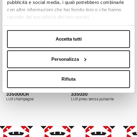
Documentazione
pubblicità e social media, i quali potrebbero combinarle
con altre informazioni che hai fornito loro o che hanno
raccolto dal tuo utilizzo dei loro servizi.
Cassette esterne
Accetta tutti
Personalizza
Codici
335000
335001
LUX bianca
LUX bianca senza rubinetto
Rifiuta
335000CH
335030
LUX champagne
LUX pneu senza pulsante