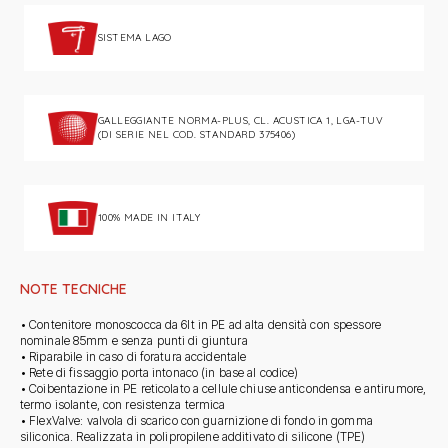
SISTEMA LAGO
GALLEGGIANTE NORMA-PLUS, CL. ACUSTICA 1, LGA-TUV
(DI SERIE NEL COD. STANDARD 375406)
100% MADE IN ITALY
NOTE TECNICHE
• Contenitore monoscocca da 6lt in PE ad alta densità con spessore
nominale 85mm e senza punti di giuntura
• Riparabile in caso di foratura accidentale
• Rete di fissaggio porta intonaco (in base al codice)
• Coibentazione in PE reticolato a cellule chiuse anticondensa e antirumore,
termo isolante, con resistenza termica
• FlexValve: valvola di scarico con guarnizione di fondo in gomma
siliconica. Realizzata in polipropilene additivato di silicone (TPE)