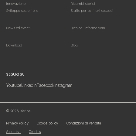
Innovazione
Ricambi storici
Sviluppo sostenibile
Staffe per sanitari sospesi
News ed eventi
Richiedi informazioni
Download
Blog
Seguici su
SEGUICI SU
Youtube
Linkedin
Facebook
Instagram
© 2026, Kariba
Privacy Policy
Cookie policy
Condizioni di vendita
Azionisti
Credits