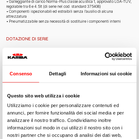
• Galleggiante di carico Norma-Plus classe acustica 1, approvato LGA-TUV,
regolabile tra 6 e 4.5lt (di serie nel cod. standard 375406)
• Componenti ispezionabili ed estraibili senza l’ausilio di alcuna
attrezzatura
• Pneumatizzabile senza necessità di sostituire i componenti interni
DOTAZIONE DI SERIE
• Rubinetto d’arresto 3/8”-3/8” scomponibile, completo con raccordo
1/2”-3/8”
• Tubo di scarico regolabile fino a 100mm con copertura in polistirolo e
guarnizione conica
• Dima per piastrellatura/protezione cantiere contro i residui da muratura
Consenso
Dettagli
Informazioni sui cookie
• Tappo di protezione cantiere per tubo di cacciata
NECESSITA DI INTEGRAZIONE CON LA CONTROPLACCA DUO COD.
317010
Questo sito web utilizza i cookie
NON IN DOTAZIONE
Utilizziamo i cookie per personalizzare contenuti ed
annunci, per fornire funzionalità dei social media e per
• Controplacca Duo
• Placca Fidia/Itaka/Aurea
analizzare il nostro traffico. Condividiamo inoltre
• Kit di fissaggio a muro
informazioni sul modo in cui utilizzi il nostro sito con i
• Cannotto con rosone
• Prolunga per turca
nostri partner che si occupano di analisi dei dati web,
• Sistema pneumatico