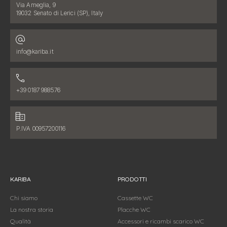
Indirizzo:
Via Ameglia, 9
19032 Senato di Lerici (SP), Italy
Indirizzo email:
info@kariba.it
Numero di telefono:
+39 0187 988576
Dati fiscali:
P.IVA 00957200116
KARIBA
PRODOTTI
Chi siamo
Cassette WC
La nostra storia
Placche WC
Qualità
Accessori e ricambi scarico WC