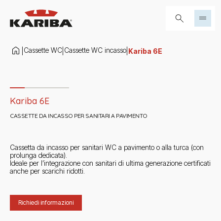
Salta al contenuto
Cerca...
Cassette WC
Cassette WC incasso
|
|
|
Kariba 6E
Slide 1 di 4
Kariba 6E
CASSETTE DA INCASSO PER SANITARI A PAVIMENTO
Cassetta da incasso per sanitari WC a pavimento o alla turca (con
prolunga dedicata).
Ideale per l’integrazione con sanitari di ultima generazione certificati
anche per scarichi ridotti.
Richiedi informazioni